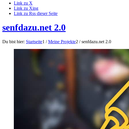
Link zu X
Link zu Xing
Link zu Rss dieser Seite
senfdazu.net 2.0
Du bist hier:
Startseite
1
/
Meine Projekte
2
/
senfdazu.net 2.0