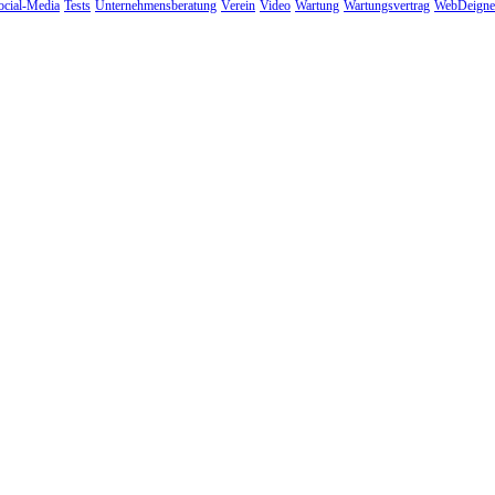
ocial-Media
Tests
Unternehmensberatung
Verein
Video
Wartung
Wartungsvertrag
WebDeigne