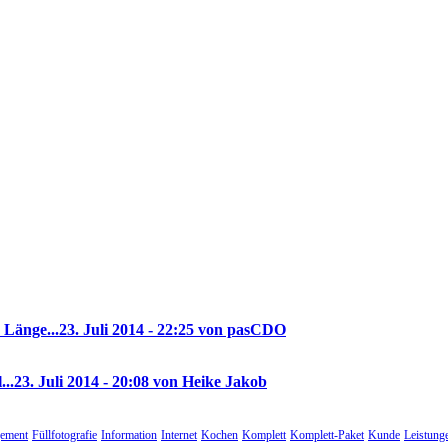
 Länge...
23. Juli 2014 - 22:25 von pasCDO
...
23. Juli 2014 - 20:08 von Heike Jakob
ement
Füllfotografie
Information
Internet
Kochen
Komplett
Komplett-Paket
Kunde
Leistung