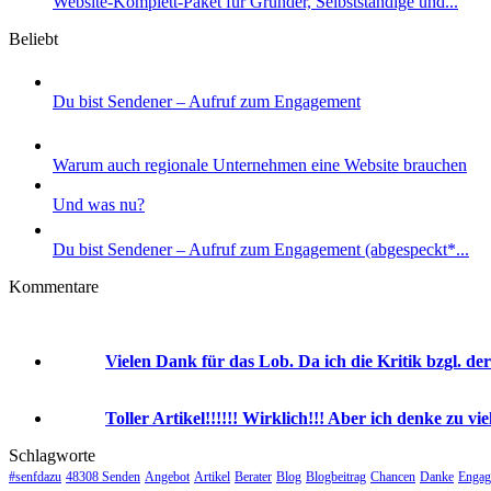
Website-Komplett-Paket für Gründer, Selbstständige und...
Beliebt
Du bist Sendener – Aufruf zum Engagement
Warum auch regionale Unternehmen eine Website brauchen
Und was nu?
Du bist Sendener – Aufruf zum Engagement (abgespeckt*...
Kommentare
Vielen Dank für das Lob. Da ich die Kritik bzgl. der
Toller Artikel!!!!!! Wirklich!!! Aber ich denke zu viel
Schlagworte
#senfdazu
48308 Senden
Angebot
Artikel
Berater
Blog
Blogbeitrag
Chancen
Danke
Engag