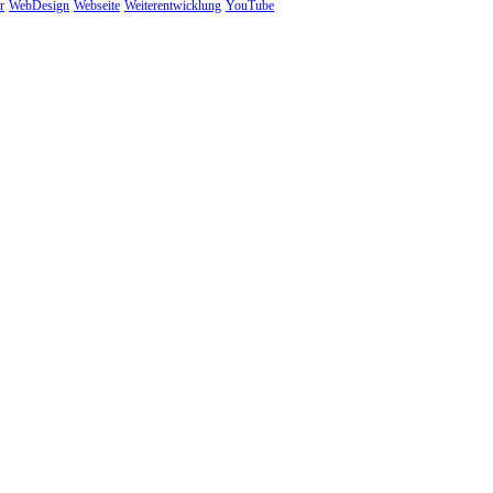
r
WebDesign
Webseite
Weiterentwicklung
YouTube