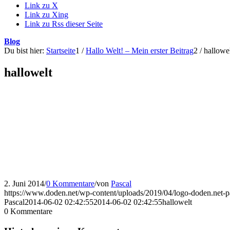
Link zu X
Link zu Xing
Link zu Rss dieser Seite
Blog
Du bist hier:
Startseite
1
/
Hallo Welt! – Mein erster Beitrag
2
/
hallowe
hallowelt
2. Juni 2014
/
0 Kommentare
/
von
Pascal
https://www.doden.net/wp-content/uploads/2019/04/logo-doden.net-
Pascal
2014-06-02 02:42:55
2014-06-02 02:42:55
hallowelt
0
Kommentare