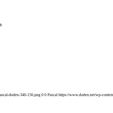
lt
pascal-doden-340-156.png
0
0
Pascal
https://www.doden.net/wp-conten