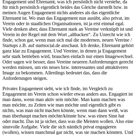
Engagement und Ehrenamt, was ich persönlich nicht verstehe, da
für mich persönlich eigentlich beides das Gleiche darstellt bzw. in
meinen Augen Engagement nichts anderes als das eigentliche
Ehrenamt ist. Wo man das Engagement nun ausübt, also privat, im
Verein oder in staatlichen Organisationen, ist ja erst einmal egal.
Viele denken aber, dass Ehrenamt stark an Vereine verknüpft ist und
Verein in der Regel mit dem Wort „altbacken“. Zu Unrecht wie ich
finde, schon gar, wenn man sich mal die modernen, neuen Vereine /
Startups z.B. auf startsocial.de anschaut. Ich denke, Ehrenamt gehört
ganz klar zu Engagement. Und Vereine, in denen ja Engagement
sehr stark betrieben wird, brauchen einfach nur einen Imagewechsel.
Oder sagen wir besser, dass Vereine neueren Anforderungen gerecht
werden müssen, um ein neues bzw. interessantes und attraktiveres
Image zu bekommen. Allerdings bedeutet das, dass die
Anforderungen steigen.
Privates Engagement sieht, wie ich finde, im Vergleich zu
Engagement im Verein schon wieder etwas anders aus. Engagiert ist
man dann, wenn man aktiv sein möchte. Man kann machen was
man möchte, zu Zeiten wie man möchte und eigentlich gibt es
nichts, was man nicht machen könnte, wenn man dann weiß, was
man überhaupt machen möchte/könnte bzw. was einen Sinn hat
oder macht. Das ist ja sicher, dass was die Meisten wollen. Also eine
sinnvolle Aufgabe. Viele die sich nämlich privat engagieren
(wollen), wissen manchmal gar nicht, was sie machen könnten. Und