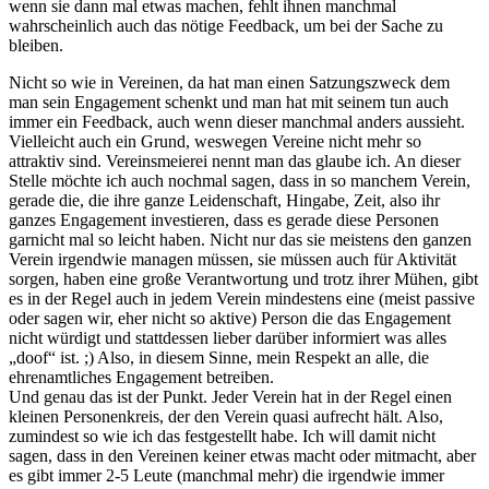
wenn sie dann mal etwas machen, fehlt ihnen manchmal
wahrscheinlich auch das nötige Feedback, um bei der Sache zu
bleiben.
Nicht so wie in Vereinen, da hat man einen Satzungszweck dem
man sein Engagement schenkt und man hat mit seinem tun auch
immer ein Feedback, auch wenn dieser manchmal anders aussieht.
Vielleicht auch ein Grund, weswegen Vereine nicht mehr so
attraktiv sind. Vereinsmeierei nennt man das glaube ich. An dieser
Stelle möchte ich auch nochmal sagen, dass in so manchem Verein,
gerade die, die ihre ganze Leidenschaft, Hingabe, Zeit, also ihr
ganzes Engagement investieren, dass es gerade diese Personen
garnicht mal so leicht haben. Nicht nur das sie meistens den ganzen
Verein irgendwie managen müssen, sie müssen auch für Aktivität
sorgen, haben eine große Verantwortung und trotz ihrer Mühen, gibt
es in der Regel auch in jedem Verein mindestens eine (meist passive
oder sagen wir, eher nicht so aktive) Person die das Engagement
nicht würdigt und stattdessen lieber darüber informiert was alles
„doof“ ist. ;) Also, in diesem Sinne, mein Respekt an alle, die
ehrenamtliches Engagement betreiben.
Und genau das ist der Punkt. Jeder Verein hat in der Regel einen
kleinen Personenkreis, der den Verein quasi aufrecht hält. Also,
zumindest so wie ich das festgestellt habe. Ich will damit nicht
sagen, dass in den Vereinen keiner etwas macht oder mitmacht, aber
es gibt immer 2-5 Leute (manchmal mehr) die irgendwie immer