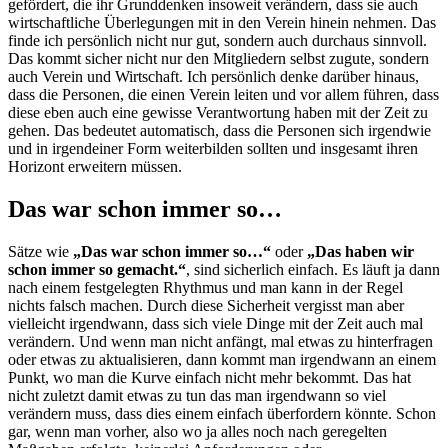
gefördert, die ihr Grunddenken insoweit verändern, dass sie auch
wirtschaftliche Überlegungen mit in den Verein hinein nehmen. Das
finde ich persönlich nicht nur gut, sondern auch durchaus sinnvoll.
Das kommt sicher nicht nur den Mitgliedern selbst zugute, sondern
auch Verein und Wirtschaft. Ich persönlich denke darüber hinaus,
dass die Personen, die einen Verein leiten und vor allem führen, dass
diese eben auch eine gewisse Verantwortung haben mit der Zeit zu
gehen. Das bedeutet automatisch, dass die Personen sich irgendwie
und in irgendeiner Form weiterbilden sollten und insgesamt ihren
Horizont erweitern müssen.
Das war schon immer so…
Sätze wie
„Das war schon immer so…“
oder
„Das haben wir
schon immer so gemacht.“
, sind sicherlich einfach. Es läuft ja dann
nach einem festgelegten Rhythmus und man kann in der Regel
nichts falsch machen. Durch diese Sicherheit vergisst man aber
vielleicht irgendwann, dass sich viele Dinge mit der Zeit auch mal
verändern. Und wenn man nicht anfängt, mal etwas zu hinterfragen
oder etwas zu aktualisieren, dann kommt man irgendwann an einem
Punkt, wo man die Kurve einfach nicht mehr bekommt. Das hat
nicht zuletzt damit etwas zu tun das man irgendwann so viel
verändern muss, dass dies einem einfach überfordern könnte. Schon
gar, wenn man vorher, also wo ja alles noch nach geregelten