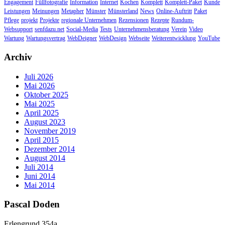
Engagement
Füllfotografie
Information
Internet
Kochen
Komplett
Komplett-Paket
Kunde
Leistungen
Meinungen
Metapher
Münster
Münsterland
News
Online-Auftritt
Paket
Pflege
projekt
Projekte
regionale Unternehmen
Rezensionen
Rezepte
Rundum-
Websupport
senfdazu.net
Social-Media
Tests
Unternehmensberatung
Verein
Video
Wartung
Wartungsvertrag
WebDeigner
WebDesign
Webseite
Weiterentwicklung
YouTube
Archiv
Juli 2026
Mai 2026
Oktober 2025
Mai 2025
April 2025
August 2023
November 2019
April 2015
Dezember 2014
August 2014
Juli 2014
Juni 2014
Mai 2014
Pascal Doden
Erlengrund 354a