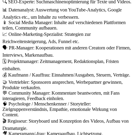
🔍 SEO-Experte: Suchmaschinenoptimierung für Texte und Videos.
📊 Datenanalyst: Auswertung von YouTube-Analytics, Google
Analytics etc., um Inhalte zu verbessern.
📱 Social Media Manager: Inhalte auf verschiedenen Plattformen
teilen, Community aufbauen.
📈 Online-Marketing-Spezialist: Strategien zur
Reichweitensteigerung, Ads, Funnel etc.
🗣️ PR-Manager: Kooperationen mit anderen Creatorn oder Firmen,
Interviews, Markenaufbau.
🗓️ Projektmanager: Zeitmanagement, Redaktionsplan, Fristen
einhalten.
💰 Kaufmann / Kauffrau: Einnahmen/Ausgaben, Steuern, Verträge.
🤝 Vertriebler: Sponsoren ansprechen, Werbepartner gewinnen,
Produkte verkaufen.
💬 Community Manager: Kommentare beantworten, mit Fans
interagieren, Feedback einholen.
🧠 Psychologe / Menschenkenner / Storyteller:
Zielgruppenverständnis, Empathie, emotionale Wirkung von
Content.
🎬 Regisseur: Storyboard und Konzeption des Videos, Aufbau von
Dramaturgie.
🎥 Kameramann/-frau: Kameraaufbau, Lichtsetzung,