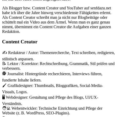
Als Blogger bzw. Content Creator und YouTuber auf senfdazu.net
habe ich über die Jahre hinweg verschiedenste Fähigkeiten erlernt.
Als Content Creator schreibt man ja nicht nur Blogbeiträge oder
schüttelt mal ein Video aus dem Ärmel. Wenn man es ganz genau
nimmt, übernimmt ein Content Creator die Aufgaben einer ganzen
Redaktion.
Content Creator
✍️ Redakteur / Autor: Themenrecherche, Text schreiben, redigieren,
stilistisch anpassen.
📝 Lektor / Korrektor: Rechtschreibung, Grammatik, Stil prüfen und
verbessern.
🕵️‍ Journalist: Hintergründe recherchieren, Interviews führen,
fundierte Inhalte liefern.
🖌️ Grafikdesigner: Thumbnails, Bloggrafiken, Social-Media-
Visuals, Logos.
🖥️ Webdesigner: Gestaltung und Pflege des Blogs, UI/UX-
Verständnis.
🧑‍💻 Webentwickler: Technische Einrichtung und Pflege der
Website (z. B. WordPress, SEO-Plugins).