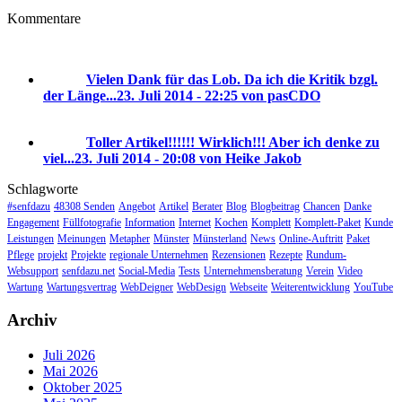
Kommentare
Vielen Dank für das Lob. Da ich die Kritik bzgl.
der Länge...
23. Juli 2014 - 22:25 von pasCDO
Toller Artikel!!!!!! Wirklich!!! Aber ich denke zu
viel...
23. Juli 2014 - 20:08 von Heike Jakob
Schlagworte
#senfdazu
48308 Senden
Angebot
Artikel
Berater
Blog
Blogbeitrag
Chancen
Danke
Engagement
Füllfotografie
Information
Internet
Kochen
Komplett
Komplett-Paket
Kunde
Leistungen
Meinungen
Metapher
Münster
Münsterland
News
Online-Auftritt
Paket
Pflege
projekt
Projekte
regionale Unternehmen
Rezensionen
Rezepte
Rundum-
Websupport
senfdazu.net
Social-Media
Tests
Unternehmensberatung
Verein
Video
Wartung
Wartungsvertrag
WebDeigner
WebDesign
Webseite
Weiterentwicklung
YouTube
Archiv
Juli 2026
Mai 2026
Oktober 2025