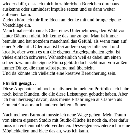
wieder dafür, dass ich mich in zahlreichen Bereichen durchaus
auskenne oder zumindest Impulse setzen und es dann weiter
aufbauen kann.
Zudem höre ich mir Ihre Ideen an, denke mit und bringe eigene
Vorschläge ein.
Manchmal sieht man als Chef eines Unternehmens, den Wald vor
lauter Bäumen nicht. Ich kenne das nur zu gut. Man ist immer
bemüht und hat trotzdem manchmal das Gefühl, als wenn man auf
einer Stelle tritt. Oder man ist bei anderen super hilfsbereit und
kreativ, aber wenn es um die eigenen Angelegenheiten geht, ist
vieles einfach schwerer. Wahrscheinlich weil es dabei um einen
selber bzw. um die eigene Firma geht. Jedoch sieht man von außen
immer Dinge, die man selbst gerne mal übersieht.
Und da könnte ich vielleicht eine kreative Bereicherung sein.
Ehrlich gesagt…
Diese Angebote sind noch relativ neu in meinem Portfolio. Ich habe
noch keine Kunden, die alle diese Leistungen gebucht haben. Aber
ich bin überzeugt davon, dass meine Erfahrungen aus Jahren als
Content Creator auch anderen helfen können.
Nach meinem Burnout musste ich neue Wege gehen. Mein Traum
von einem eigenen Studio mit Studio-Küche ist noch da, aber dafür
muss ich erst einmal Geld verdienen. Deswegen erweitere ich meine
Möglichkeiten und biete das an, was ich kann.