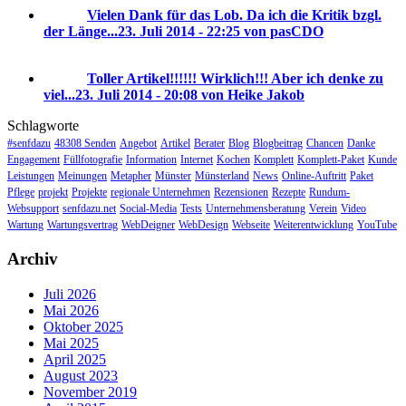
Vielen Dank für das Lob. Da ich die Kritik bzgl.
der Länge...
23. Juli 2014 - 22:25 von pasCDO
Toller Artikel!!!!!! Wirklich!!! Aber ich denke zu
viel...
23. Juli 2014 - 20:08 von Heike Jakob
Schlagworte
#senfdazu
48308 Senden
Angebot
Artikel
Berater
Blog
Blogbeitrag
Chancen
Danke
Engagement
Füllfotografie
Information
Internet
Kochen
Komplett
Komplett-Paket
Kunde
Leistungen
Meinungen
Metapher
Münster
Münsterland
News
Online-Auftritt
Paket
Pflege
projekt
Projekte
regionale Unternehmen
Rezensionen
Rezepte
Rundum-
Websupport
senfdazu.net
Social-Media
Tests
Unternehmensberatung
Verein
Video
Wartung
Wartungsvertrag
WebDeigner
WebDesign
Webseite
Weiterentwicklung
YouTube
Archiv
Juli 2026
Mai 2026
Oktober 2025
Mai 2025
April 2025
August 2023
November 2019