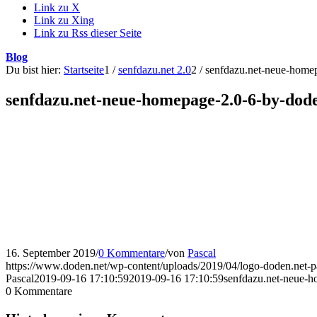
Link zu X
Link zu Xing
Link zu Rss dieser Seite
Blog
Du bist hier:
Startseite
1
/
senfdazu.net 2.0
2
/
senfdazu.net-neue-homep
senfdazu.net-neue-homepage-2.0-6-by-dode
16. September 2019
/
0 Kommentare
/
von
Pascal
https://www.doden.net/wp-content/uploads/2019/04/logo-doden.net-
Pascal
2019-09-16 17:10:59
2019-09-16 17:10:59
senfdazu.net-neue-h
0
Kommentare