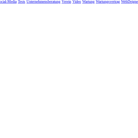
ocial-Media
Tests
Unternehmensberatung
Verein
Video
Wartung
Wartungsvertrag
WebDeigne