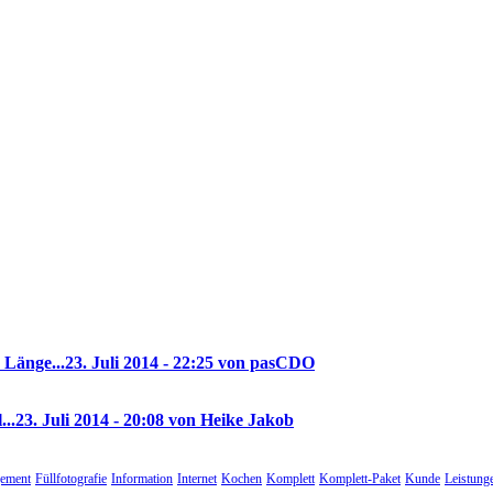
 Länge...
23. Juli 2014 - 22:25 von pasCDO
...
23. Juli 2014 - 20:08 von Heike Jakob
ement
Füllfotografie
Information
Internet
Kochen
Komplett
Komplett-Paket
Kunde
Leistung