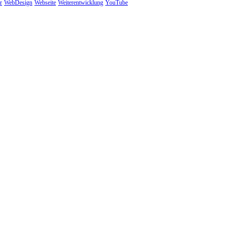
r
WebDesign
Webseite
Weiterentwicklung
YouTube