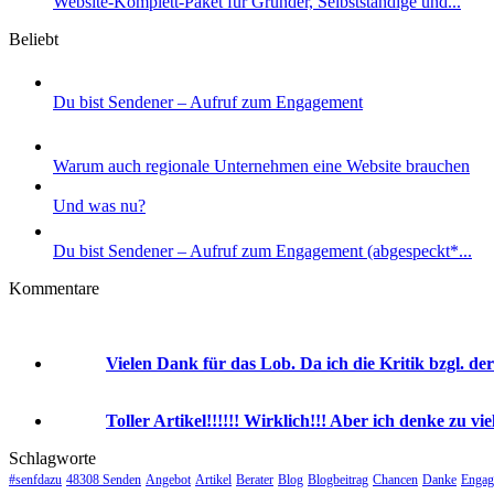
Website-Komplett-Paket für Gründer, Selbstständige und...
Beliebt
Du bist Sendener – Aufruf zum Engagement
Warum auch regionale Unternehmen eine Website brauchen
Und was nu?
Du bist Sendener – Aufruf zum Engagement (abgespeckt*...
Kommentare
Vielen Dank für das Lob. Da ich die Kritik bzgl. der
Toller Artikel!!!!!! Wirklich!!! Aber ich denke zu viel
Schlagworte
#senfdazu
48308 Senden
Angebot
Artikel
Berater
Blog
Blogbeitrag
Chancen
Danke
Engag