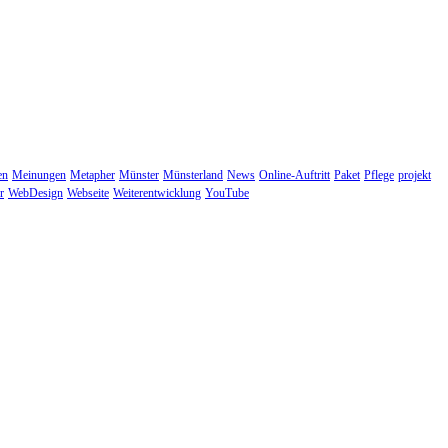
en
Meinungen
Metapher
Münster
Münsterland
News
Online-Auftritt
Paket
Pflege
projekt
r
WebDesign
Webseite
Weiterentwicklung
YouTube