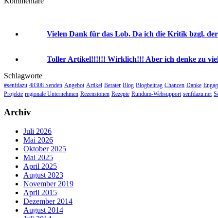
Kommentare
Vielen Dank für das Lob. Da ich die Kritik bzgl. der
Toller Artikel!!!!!! Wirklich!!! Aber ich denke zu viel
Schlagworte
#senfdazu
48308 Senden
Angebot
Artikel
Berater
Blog
Blogbeitrag
Chancen
Danke
Engag
Projekte
regionale Unternehmen
Rezensionen
Rezepte
Rundum-Websupport
senfdazu.net
S
Archiv
Juli 2026
Mai 2026
Oktober 2025
Mai 2025
April 2025
August 2023
November 2019
April 2015
Dezember 2014
August 2014