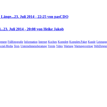
 Länge...
23. Juli 2014 - 22:25 von pasCDO
...
23. Juli 2014 - 20:08 von Heike Jakob
ement
Füllfotografie
Information
Internet
Kochen
Komplett
Komplett-Paket
Kunde
Leistung
ocial-Media
Tests
Unternehmensberatung
Verein
Video
Wartung
Wartungsvertrag
WebDeigne