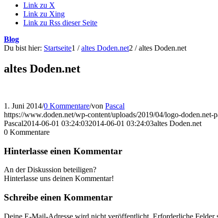
Link zu X
Link zu Xing
Link zu Rss dieser Seite
Blog
Du bist hier:
Startseite
1
/
altes Doden.net
2
/
altes Doden.net
altes Doden.net
1. Juni 2014
/
0 Kommentare
/
von
Pascal
https://www.doden.net/wp-content/uploads/2019/04/logo-doden.net-
Pascal
2014-06-01 03:24:03
2014-06-01 03:24:03
altes Doden.net
0
Kommentare
Hinterlasse einen Kommentar
An der Diskussion beteiligen?
Hinterlasse uns deinen Kommentar!
Schreibe einen Kommentar
Deine E-Mail-Adresse wird nicht veröffentlicht.
Erforderliche Felder 