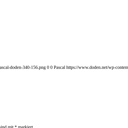
pascal-doden-340-156.png
0
0
Pascal
https://www.doden.net/wp-conten
sind mit
*
markiert