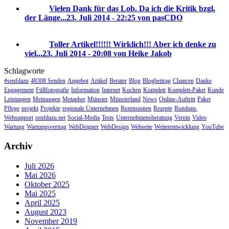
Vielen Dank für das Lob. Da ich die Kritik bzgl.
der Länge...
23. Juli 2014 - 22:25 von pasCDO
Toller Artikel!!!!!! Wirklich!!! Aber ich denke zu
viel...
23. Juli 2014 - 20:08 von Heike Jakob
Schlagworte
#senfdazu
48308 Senden
Angebot
Artikel
Berater
Blog
Blogbeitrag
Chancen
Danke
Engagement
Füllfotografie
Information
Internet
Kochen
Komplett
Komplett-Paket
Kunde
Leistungen
Meinungen
Metapher
Münster
Münsterland
News
Online-Auftritt
Paket
Pflege
projekt
Projekte
regionale Unternehmen
Rezensionen
Rezepte
Rundum-
Websupport
senfdazu.net
Social-Media
Tests
Unternehmensberatung
Verein
Video
Wartung
Wartungsvertrag
WebDeigner
WebDesign
Webseite
Weiterentwicklung
YouTube
Archiv
Juli 2026
Mai 2026
Oktober 2025
Mai 2025
April 2025
August 2023
November 2019