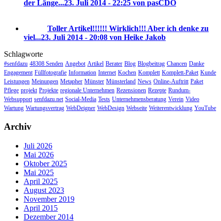
der Länge...
23. Juli 2014 - 22:25 von pasCDO
Toller Artikel!!!!!! Wirklich!!! Aber ich denke zu
viel...
23. Juli 2014 - 20:08 von Heike Jakob
Schlagworte
#senfdazu
48308 Senden
Angebot
Artikel
Berater
Blog
Blogbeitrag
Chancen
Danke
Engagement
Füllfotografie
Information
Internet
Kochen
Komplett
Komplett-Paket
Kunde
Leistungen
Meinungen
Metapher
Münster
Münsterland
News
Online-Auftritt
Paket
Pflege
projekt
Projekte
regionale Unternehmen
Rezensionen
Rezepte
Rundum-
Websupport
senfdazu.net
Social-Media
Tests
Unternehmensberatung
Verein
Video
Wartung
Wartungsvertrag
WebDeigner
WebDesign
Webseite
Weiterentwicklung
YouTube
Archiv
Juli 2026
Mai 2026
Oktober 2025
Mai 2025
April 2025
August 2023
November 2019
April 2015
Dezember 2014