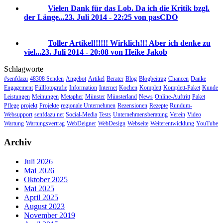
Vielen Dank für das Lob. Da ich die Kritik bzgl.
der Länge...
23. Juli 2014 - 22:25 von pasCDO
Toller Artikel!!!!!! Wirklich!!! Aber ich denke zu
viel...
23. Juli 2014 - 20:08 von Heike Jakob
Schlagworte
#senfdazu
48308 Senden
Angebot
Artikel
Berater
Blog
Blogbeitrag
Chancen
Danke
Engagement
Füllfotografie
Information
Internet
Kochen
Komplett
Komplett-Paket
Kunde
Leistungen
Meinungen
Metapher
Münster
Münsterland
News
Online-Auftritt
Paket
Pflege
projekt
Projekte
regionale Unternehmen
Rezensionen
Rezepte
Rundum-
Websupport
senfdazu.net
Social-Media
Tests
Unternehmensberatung
Verein
Video
Wartung
Wartungsvertrag
WebDeigner
WebDesign
Webseite
Weiterentwicklung
YouTube
Archiv
Juli 2026
Mai 2026
Oktober 2025
Mai 2025
April 2025
August 2023
November 2019